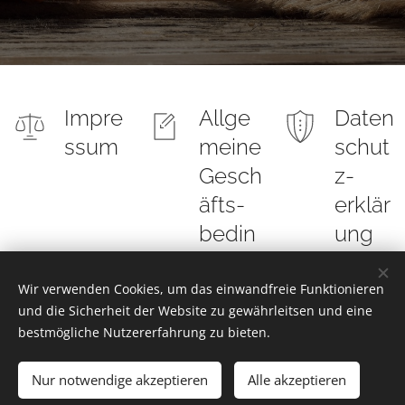
Impre
Allge
Daten
ssum
meine
schut
Gesch
z-
äfts-
erklär
bedin
ung
gung
en
Wir verwenden Cookies, um das einwandfreie Funktionieren
und die Sicherheit der Website zu gewährleitsen und eine
bestmögliche Nutzererfahrung zu bieten.
Nur notwendige akzeptieren
Alle akzeptieren
KMS Schuemli GmbH - Haid-und-Neu-Str. 6a - 76131 Karlsruhe -