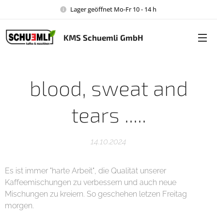
Lager geöffnet Mo-Fr 10 - 14 h
KMS Schuemli GmbH
blood, sweat and
tears .....
14.10.2024
Es ist immer "harte Arbeit", die Qualität unserer
Kaffeemischungen zu verbessern und auch neue
Mischungen zu kreiern. So geschehen letzen Freitag
morgen.