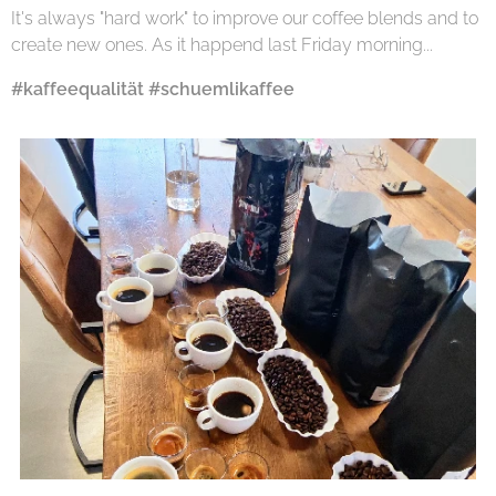
It's always "hard work" to improve our coffee blends and to
create new ones. As it happend last Friday morning...
#kaffeequalität
#schuemlikaffee